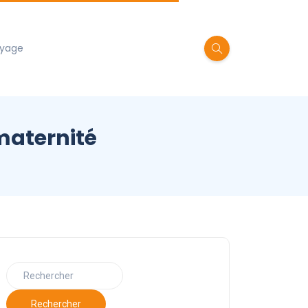
oyage
 maternité