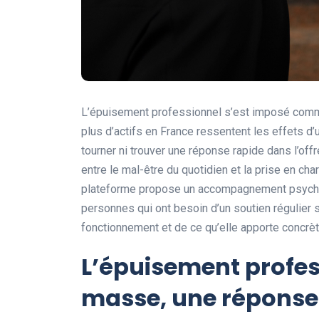
L’épuisement professionnel s’est imposé comme 
plus d’actifs en France ressentent les effets d’
tourner ni trouver une réponse rapide dans l’of
entre le mal-être du quotidien et la prise en ch
plateforme propose un accompagnement psychol
personnes qui ont besoin d’un soutien régulier 
fonctionnement et de ce qu’elle apporte concrè
L’épuisement profess
masse, une réponse 