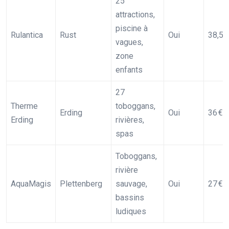
25
attractions,
piscine à
Rulantica
Rust
Oui
38,50
vagues,
zone
enfants
27
Therme
toboggans,
Erding
Oui
36 €
Erding
rivières,
spas
Toboggans,
rivière
AquaMagis
Plettenberg
sauvage,
Oui
27 €
bassins
ludiques