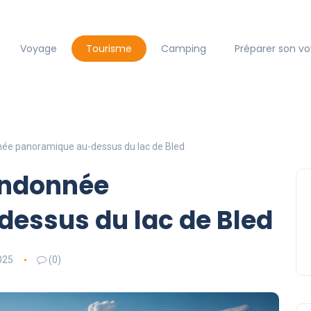
Voyage
Tourisme
Camping
Préparer son v
née panoramique au-dessus du lac de Bled
andonnée
essus du lac de Bled
2025
(0)