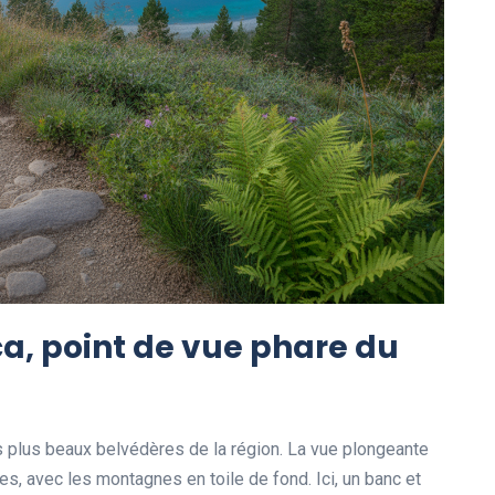
a, point de vue phare du
es plus beaux belvédères de la région. La vue plongeante
es, avec les montagnes en toile de fond. Ici, un banc et