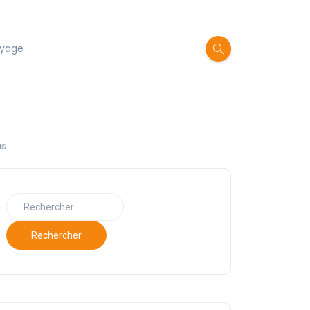
oyage
us