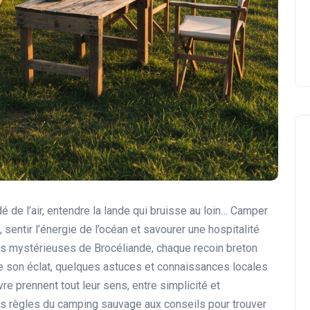
odé de l’air, entendre la lande qui bruisse au loin… Camper
 sentir l’énergie de l’océan et savourer une hospitalité
êts mystérieuses de Brocéliande, chaque recoin breton
de son éclat, quelques astuces et connaissances locales
vivre prennent tout leur sens, entre simplicité et
es règles du camping sauvage aux conseils pour trouver