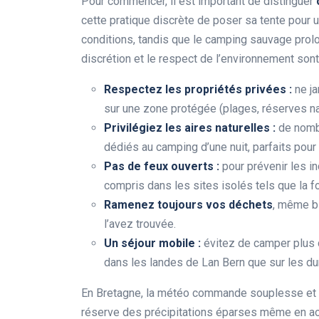
Pour commencer, il est important de distinguer
cette pratique discrète de poser sa tente pour u
conditions, tandis que le camping sauvage prolo
discrétion et le respect de l’environnement sont
Respectez les propriétés privées :
ne ja
sur une zone protégée (plages, réserves na
Privilégiez les aires naturelles :
de nomb
dédiés au camping d’une nuit, parfaits pour
Pas de feux ouverts :
pour prévenir les in
compris dans les sites isolés tels que la f
Ramenez toujours vos déchets
, même bi
l’avez trouvée.
Un séjour mobile :
évitez de camper plus d
dans les landes de Lan Bern que sur les 
En Bretagne, la météo commande souplesse et ad
réserve des précipitations éparses même en aoû