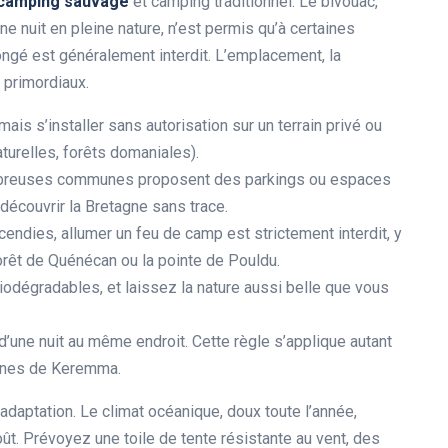
camping sauvage
et camping traditionnel. Le bivouac,
ne nuit en pleine nature, n’est permis qu’à certaines
ngé est généralement interdit. L’emplacement, la
 primordiaux.
mais s’installer sans autorisation sur un terrain privé ou
turelles, forêts domaniales).
reuses communes proposent des parkings ou espaces
 découvrir la Bretagne sans trace.
cendies, allumer un feu de camp est strictement interdit, y
orêt de Quénécan ou la pointe de Pouldu.
odégradables, et laissez la nature aussi belle que vous
’une nuit au même endroit. Cette règle s’applique autant
dunes de Keremma.
aptation. Le climat océanique, doux toute l’année,
t. Prévoyez une toile de tente résistante au vent, des