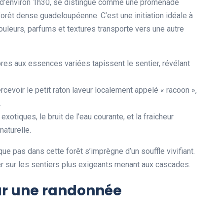
e d’environ 1h30, se distingue comme une promenade
forêt dense guadeloupéenne. C’est une initiation idéale à
ouleurs, parfums et textures transporte vers une autre
bres aux essences variées tapissent le sentier, révélant
ercevoir le petit raton laveur localement appelé « racoon »,
.
exotiques, le bruit de l’eau courante, et la fraicheur
aturelle.
e pas dans cette forêt s’imprègne d’un souffle vivifiant.
r sur les sentiers plus exigeants menant aux cascades.
ur une randonnée