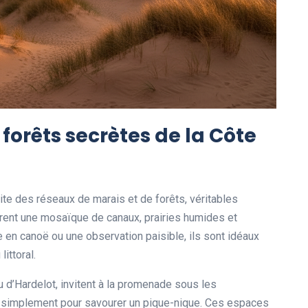
forêts secrètes de la Côte
rite des réseaux de marais et de forêts, véritables
frent une mosaïque de canaux, prairies humides et
e en canoë ou une observation paisible, ils sont idéaux
littoral.
 d’Hardelot, invitent à la promenade sous les
u simplement pour savourer un pique-nique. Ces espaces