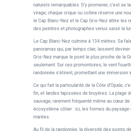
naturels remarquables. S’y promener, c’est se l
virage, chaque crique ou colline réserve une no
le Cap Blanc-Nez et le Cap Gris-Nez attire les 
des peintres et photographes venus saisir la lu
Le Cap Blanc-Nez culmine à 134 mètres. Sa fala
panoramas qui, par temps clair, laissent deviner 
Gris-Nez marque le point le plus proche de la G
seulement. Sur ces promontoires, le vent fouette
randonnée s’étirent, promettant une immersion 
Ce qui fait la particularité de la Côte d’Opale, c
fin, et landes tapissées de bruyères. La plage d
sauvage, rarement fréquenté même au cœur de l’é
écosystème côtier : ici, les formes du paysage
marées.
Au fil de la randonnée, la diversité des points d