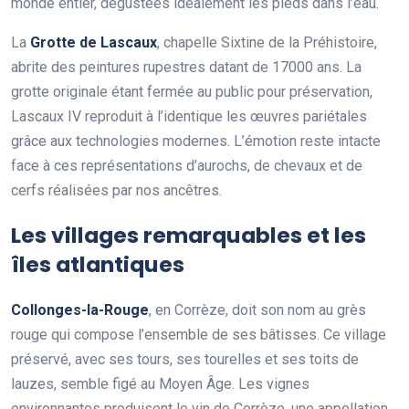
monde entier, dégustées idéalement les pieds dans l’eau.
La
Grotte de Lascaux
, chapelle Sixtine de la Préhistoire,
abrite des peintures rupestres datant de 17000 ans. La
grotte originale étant fermée au public pour préservation,
Lascaux IV reproduit à l’identique les œuvres pariétales
grâce aux technologies modernes. L’émotion reste intacte
face à ces représentations d’aurochs, de chevaux et de
cerfs réalisées par nos ancêtres.
Les villages remarquables et les
îles atlantiques
Collonges-la-Rouge
, en Corrèze, doit son nom au grès
rouge qui compose l’ensemble de ses bâtisses. Ce village
préservé, avec ses tours, ses tourelles et ses toits de
lauzes, semble figé au Moyen Âge. Les vignes
environnantes produisent le vin de Corrèze, une appellation