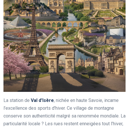
La station de
Val d’Isère
, nichée en haute Savoie, incarne
l’excellence des sports d’hiver. Ce village de montagne
conserve son authenticité malgré sa renommée mondiale. La
particularité locale ? Les rues restent enneigées tout l’hiver,