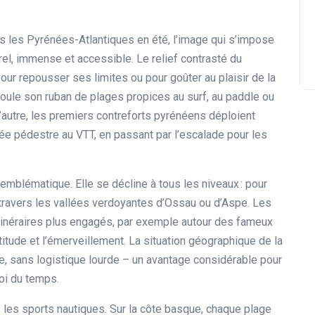
 les Pyrénées-Atlantiques en été, l’image qui s’impose
rel, immense et accessible. Le relief contrasté du
 pour repousser ses limites ou pour goûter au plaisir de la
éroule son ruban de plages propices au surf, au paddle ou
l’autre, les premiers contreforts pyrénéens déploient
nnée pédestre au VTT, en passant par l’escalade pour les
emblématique. Elle se décline à tous les niveaux : pour
 travers les vallées verdoyantes d’Ossau ou d’Aspe. Les
itinéraires plus engagés, par exemple autour des fameux
ltitude et l’émerveillement. La situation géographique de la
e, sans logistique lourde – un avantage considérable pour
loi du temps.
rs les sports nautiques. Sur la côte basque, chaque plage