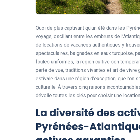
Quoi de plus captivant qu’un été dans les Pyrén
voyage, oscillant entre les embruns de l’Atlant
de locations de vacances authentiques y trouven
spectaculaires, baignades en eaux turquoise, pa
foules uniformes, la région cultive son tempér
perte de vue, traditions vivantes et art de vivr
estivale dans une région d’exception, que l’on so
culturelle. À travers cinq raisons incontournabl
dévoile toutes les clés pour choisir une locati
La diversité des acti
Pyrénées-Atlantique