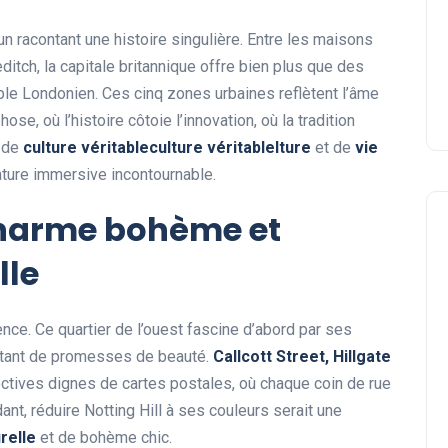
n racontant une histoire singulière. Entre les maisons
editch, la capitale britannique offre bien plus que des
ble Londonien. Ces cinq zones urbaines reflètent l’âme
se, où l’histoire côtoie l’innovation, où la tradition
e de
culture véritableculture véritablelture
et de
vie
nture immersive incontournable.
 charme bohème et
lle
ence. Ce quartier de l’ouest fascine d’abord par ses
utant de promesses de beauté.
Callcott Street, Hillgate
ctives dignes de cartes postales, où chaque coin de rue
dant, réduire Notting Hill à ses couleurs serait une
urelle
et de bohème chic.