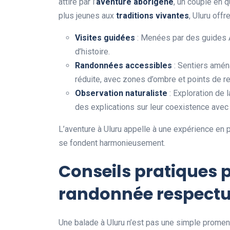
attiré par l’
aventure aborigène
, un couple en q
plus jeunes aux
traditions vivantes
, Uluru off
Visites guidées
: Menées par des guides A
d’histoire.
Randonnées accessibles
: Sentiers amén
réduite, avec zones d’ombre et points de r
Observation naturaliste
: Exploration de 
des explications sur leur coexistence avec 
L’aventure à Uluru appelle à une expérience en pr
se fondent harmonieusement.
Conseils pratiques 
randonnée respect
Une balade à Uluru n’est pas une simple promen