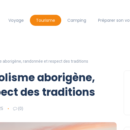
Voyage
Tourisme
Camping
Préparer son v
e aborigène, randonnée et respect des traditions
olisme aborigène,
ect des traditions
25
(0)