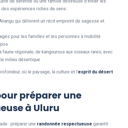
uête de sérénité ou une famille désireuse d’initier les
re des expériences riches de sens :
nangu qui délivrent un récit empreint de sagesse et
agés pour les familles et les personnes à mobilité
epos.
la faune régionale, de kangourous aux oiseaux rares, avec
le milieu désertique.
ofondeur, où le paysage, la culture et l’
esprit du désert
pour préparer une
ueuse
à Uluru
ade : préparer une
randonnée respectueuse
garantit