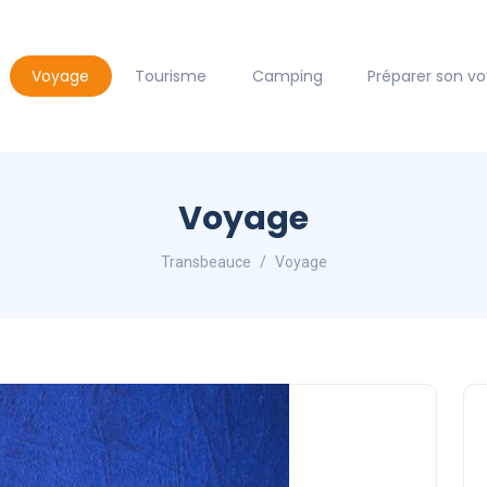
Voyage
Tourisme
Camping
Préparer son v
Voyage
Transbeauce
Voyage