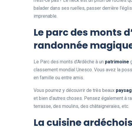
n’est-ce pas ? Le neck est un piton de roches q
balader dans ses ruelles, passer derrière l’églis
imprenable.
Le parc des monts d
randonnée magiqu
Le Parc des monts d’Ardèche à un
patrimoine
classement mondial Unesco. Vous avez la possi
en famille ou entre amis.
Vous pourrez y découvrir de très beaux
paysag
et bien d’autres choses. Pensez également à r
terrasse, des moulins, des châtaigneraies, etc.
La cuisine ardéchoi