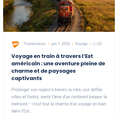
Transbeauce
juin 1, 2026
Voyage
(0)
Voyage en train à travers l’Est
américain : une aventure pleine de
charme et de paysages
captivants
Prolonger son regard à travers la vitre, voir défiler
villes et forêts, sentir l’âme d’un continent balayer la
mémoire – c’est tout le charme d’un voyage en train
dans l’Est…